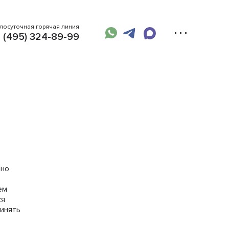
глосуточная горячая линия
 (495) 324-89-99
ано
ем
ся
ринять