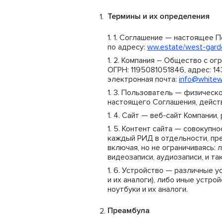
Термины и их определения
Соглашение — настоящее По
по адресу:
ww.estate/west-garde
Компания – Общество с ог
ОГРН: 1195081051846, адрес: 143
электронная почта:
info@whitewi
Пользователь — физическо
настоящего Соглашения, действ
Сайт — веб-сайт Компании
Контент сайта — совокупно
каждый РИД в отдельности, п
включая, но не ограничиваясь:
видеозаписи, аудиозаписи, и т
Устройство — различные у
и их аналоги), либо иные устр
ноутбуки и их аналоги.
Преамбула