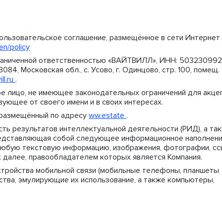
льзовательское соглашение, размещённое в сети Интернет
n/policy
раниченной ответственностью «ВАЙТВИЛЛ», ИНН: 503230992
084, Московская обл., с. Усово, г. Одинцово, стр. 100, помещ. 
ll.ru
.
е лицо, не имеющее законодательных ограничений для акце
ующее от своего имени и в своих интересах.
, размещённый по адресу
ww.estate
.
сть результатов интеллектуальной деятельности (РИД), а та
редставляющая собой следующее информационное наполнени
 любую текстовую информацию, изображения, фотографии, сс
ак далее, правообладателем которых является Компания.
стройства мобильной связи (мобильные телефоны, планшеты
ойства, эмулирующие их использование, а также компьютеры,