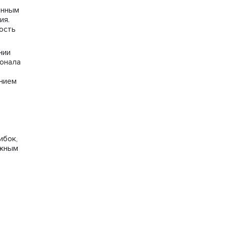
енным
ия.
ость
нии
ионала
ением
о
ибок,
лжным