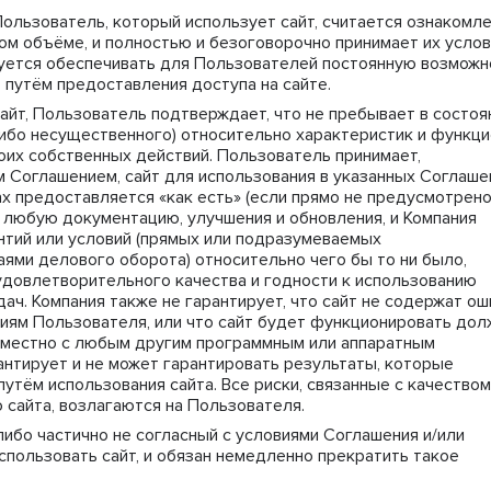
Пользователь, который использует сайт, считается ознакомл
ом объёме, и полностью и безоговорочно принимает их услов
зуется обеспечивать для Пользователей постоянную возможн
 путём предоставления доступа на сайте.
йт, Пользователь подтверждает, что не пребывает в состоя
ибо несущественного) относительно характеристик и функц
воих собственных действий. Пользователь принимает,
м Соглашением, сайт для использования в указанных Соглаш
х предоставляется «как есть» (если прямо не предусмотрен
й любую документацию, улучшения и обновления, и Компания
нтий или условий (прямых или подразумеваемых
ями делового оборота) относительно чего бы то ни было,
 удовлетворительного качества и годности к использованию
ач. Компания также не гарантирует, что сайт не содержат ош
иям Пользователя, или что сайт будет функционировать до
вместно с любым другим программным или аппаратным
антирует и не может гарантировать результаты, которые
утём использования сайта. Все риски, связанные с качеством
сайта, возлагаются на Пользователя.
ибо частично не согласный с условиями Соглашения и/или
Использовать сайт, и обязан немедленно прекратить такое