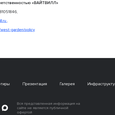
тветственностью «ВАЙТВИЛЛ»
81051846,
ll.ru
.
/west-garden/policy
ртиры
Презентация
Галерея
Инфраструкту
Вся представленная информация на
сайте не является публичной
офертой