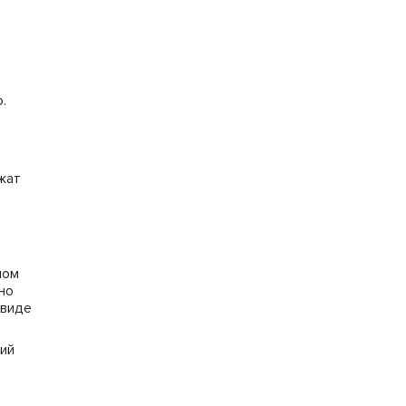
.
жат
ном
но
 виде
ий