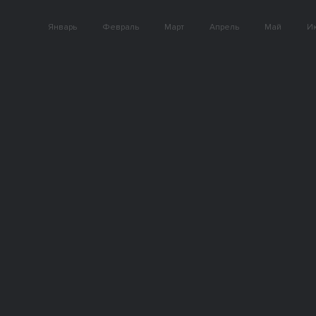
Январь
Февраль
Март
Апрель
Май
И