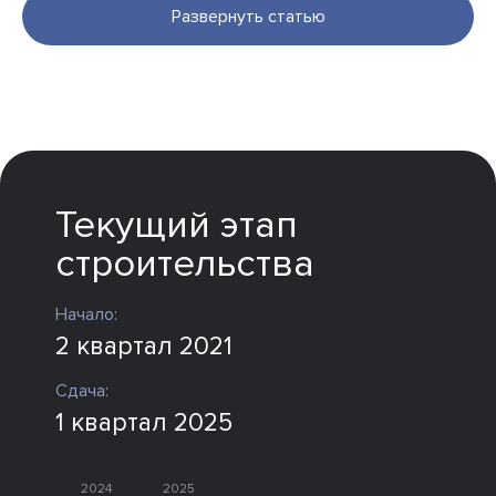
на Триумфальной площади, клубный дом «Гранатный, 6»
Развернуть статью
в районе Патриарших прудов и виллы с приватным
пляжем в комплексе «Ривер Резиденсес». Дом
«Лаврушинский» сдан в 1 квартале 2025 года.
Текущий этап
строительства
Начало:
2 квартал 2021
Сдача:
1 квартал 2025
2024
2025